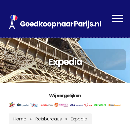
Togg
navig
Expedia
Wij vergelijken
Home
»
Reisbureaus
»
Expedia